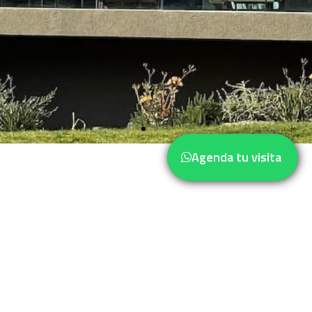
Agenda tu visita
A PASOS DE VITACURA
UN PROYECTO ÚNICO QUE DEBES
CONOCER
Home
El Proyecto
Departamentos
Contacto
Acceso Propietarios