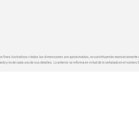
n fines ilustrativos v todas las dimensiones son aproximadas, no constituyendo necesariamente un
cto y no de cada uno de sus detalles. Lo anterior se informa en virtud de lo señalado en el número 5